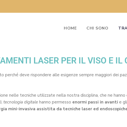
HOME
CHI SONO
TRA
AMENTI LASER PER IL VISO E IL
to perché deve rispondere alle esigenze sempre maggiori dei pazi
uzione nelle tecniche utilizzate nella nostra disciplina, che ne han
i
,
tecnologia digitale
hanno permesso
enormi passi in avanti
e gli
rgia mini-invasiva assistita da tecniche laser ed endoscopic