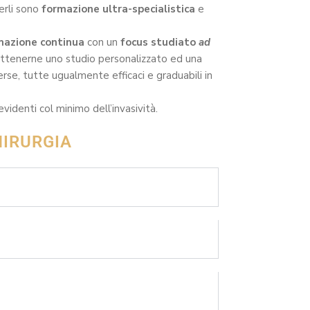
erli sono
formazione ultra-specialistica
e
mazione continua
con un
focus studiato
ad
 ottenerne uno studio personalizzato ed una
rse, tutte ugualmente efficaci e graduabili in
videnti col minimo dell’invasività.
HIRURGIA