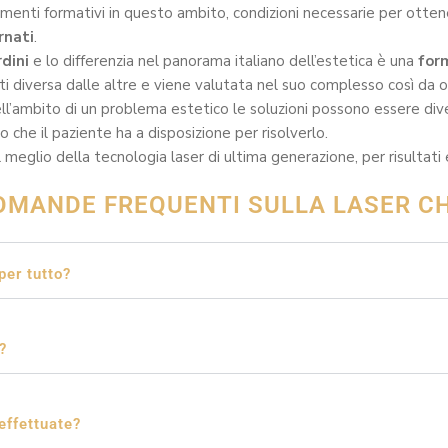
amenti formativi in questo ambito,
condizioni necessarie per otten
rnati
.
rdini
e lo differenzia nel panorama italiano dell’estetica è una
for
tti diversa dalle altre e viene valutata nel suo complesso così da
ell’ambito di un problema estetico le soluzioni possono essere dive
che il paziente ha a disposizione per risolverlo.
meglio della tecnologia laser di ultima generazione, per risultati e
OMANDE FREQUENTI SULLA LASER C
per tutto?
?
effettuate?